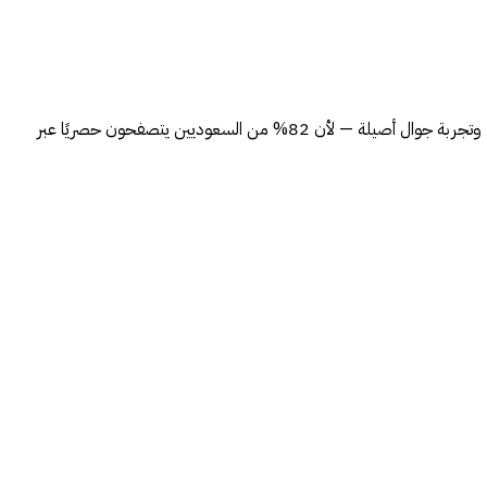
المواقع التي تُحقق نتائج حقيقية في السوق السعودي تُبنى على: بنية هندسية مخصصة، سرعة تحميل تحت الثانية، تحسين محركات البحث من اليوم الأول، وتجربة جوال أصيلة — لأن 82% من السعوديين يتصفحون حصريًا عبر