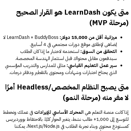
متى يكون LearnDash هو القرار الصحيح
(مرحلة MVP)
ميزانية أقل من 15,000 دولار:
LearnDash + BuddyBoss لا
يُضاهى لإطلاق موقع دورات مجتمعي في 4 أسابيع.
التحقق من السوق:
استخدمه لاختبار ما إذا كان الطلاب
سيدفعون مقابل محتواك قبل استثمار الهندسة المخصصة.
سير عمل التعليم القياسي:
مثالي للمدارس والتدريب المؤسسي
الذي يحتاج اختبارات وشهادات ومحتوى بالتقطير ودفاتر درجات.
متى يصبح النظام المخصص/Headless أمرًا
لا مفر منه (مرحلة النمو)
إذا كانت منصة التعلم هي
المحرك الأساسي للإيرادات
في عملك وتخطط
للتوسع إلى 1,000+ طالب نشط، يتغير الحوار كليًا. بالاحتفاظ بووردبريس
كمستودع محتوى وبناء تجربة الطلاب في Next.js/Node.js، يمكننا