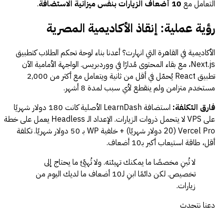
التعامل مع
10 أضعاف الزيارات بنفس ميزانية الاستضافة
.
رؤية عملية: إنقاذ الأكاديمية المصرية
الأكاديمية في القاهرة التي انهارت؟ أعدنا بناء لوحة تحكم الطلاب كتطبيق
Next.js، مع بقاء المحتوى مُدارًا في ووردبريس. الواجهة الأمامية الآن
تطبيق React يُحمّل في أقل من ثانية ويتعامل مع أكثر من 2,000
مستخدم متزامن ولم ينقطع لأي سبب لمدة 8 أشهر.
فارق التكلفة:
استضافة LearnDash الأصلية كانت 180 دولار شهريًا
على VPS لا يتحمل ذروات الزيارات. الإعداد الـ Headless يعمل على خطة
Vercel Pro (20 دولار شهريًا) + خلفية WP بـ 50 دولار شهريًا. تكلفة
أقل، طاقة استيعاب أكبر بـ10 أضعاف.
لا تُبنِ مخصصًا ما يمكنك تهيئته. ولا تُهيّئ ما يحتاج إلى
تخصيص. لكن دائمًا ابنِ لـ10 أضعاف ما لديك اليوم من
زيارات.
دعنا نتحدث