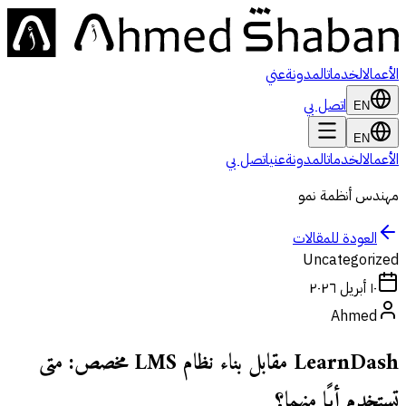
الأعمال
الخدمات
المدونة
عني
اتصل بي
EN
EN
الأعمال
الخدمات
المدونة
عني
اتصل بي
مهندس أنظمة نمو
العودة للمقالات
Uncategorized
١٠ أبريل ٢٠٢٦
Ahmed
LearnDash مقابل بناء نظام LMS مخصص: متى
تستخدم أيًا منهما؟